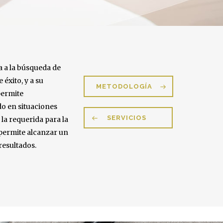
a a la búsqueda de
 éxito, y a su
METODOLOGÍA
permite
do en situaciones
SERVICIOS
 la requerida para la
 permite alcanzar un
resultados.