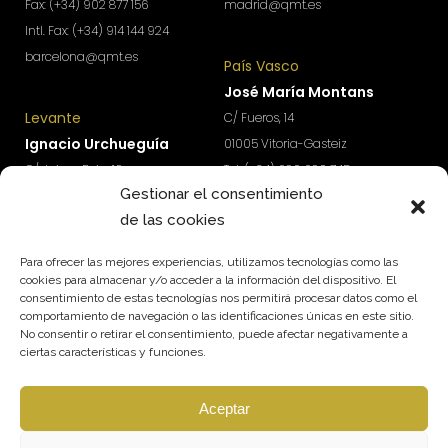
Fax: (+34) 902 877 156
madrid@qmt.es
Intl. Fax: (+34) 914 144 924
barcelona@qmt.es
País Vasco
José María Montans
Levante
C/ Fueros, 14
Ignacio Urchueguía
01005 Vitoria-Gasteiz
C/ Jaime Roig, 19
Tel: (+34) 690 690 745
Gestionar el consentimiento
46010 Valencia
paisvasco@qmt.es
de las cookies
Tel: (+34) 674 570 918
levante@qmt.es
Para ofrecer las mejores experiencias, utilizamos tecnologías como las
cookies para almacenar y/o acceder a la información del dispositivo. El
consentimiento de estas tecnologías nos permitirá procesar datos como el
¿Quieres acceder a contenidos exclusivos para
comportamiento de navegación o las identificaciones únicas en este sitio.
impulsar el crecimiento y rentabilidad de tu
No consentir o retirar el consentimiento, puede afectar negativamente a
empresa?
ciertas características y funciones.
Suscríbete a nuestra newsletter.
Aceptar
SUSCRÍBETE