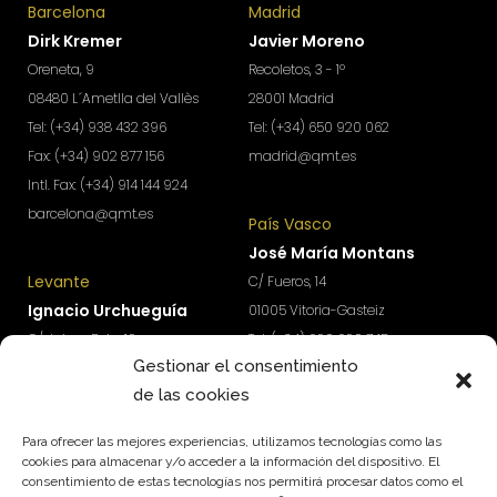
Barcelona
Madrid
Dirk Kremer
Javier Moreno
Oreneta, 9
Recoletos, 3 - 1º
08480 L´Ametlla del Vallès
28001 Madrid
Tel: (+34) 938 432 396
Tel: (+34) 650 920 062
Fax: (+34) 902 877 156
madrid@qmt.es
Intl. Fax: (+34) 914 144 924
barcelona@qmt.es
País Vasco
José María Montans
Levante
C/ Fueros, 14
Ignacio Urchueguía
01005 Vitoria-Gasteiz
C/ Jaime Roig, 19
Tel: (+34) 690 690 745
Gestionar el consentimiento
46010 Valencia
paisvasco@qmt.es
de las cookies
Tel: (+34) 674 570 918
levante@qmt.es
Para ofrecer las mejores experiencias, utilizamos tecnologías como las
cookies para almacenar y/o acceder a la información del dispositivo. El
consentimiento de estas tecnologías nos permitirá procesar datos como el
¿Quieres acceder a contenidos exclusivos para