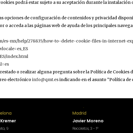
 cookies podrá estar sujeto a su aceptación durante la instalación
s opciones de configuración de contenidos y privacidad disponib
or o acceda a las páginas web de ayuda de los principales navega
om/es-mx/help/278835/how-to-delete-cookie-files-in-internet-ex
wlocale=es_ES
-ES/index.html
hl=es
restado o realizar alguna pregunta sobre la Política de Cookies d
rreo electrónico
info@qmt.es
indicando en el asunto “Política de 
celona
Madrid
 Kremer
Javier Moreno
ta, 9
Recoletos, 3 - 1º