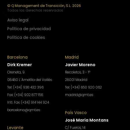
© Q Management de Transición, S.L. 2026
Todos los derechos reservados
Aviso legal
Política de privacidad
Política de cookies
Barcelona
Madrid
Dirk Kremer
Javier Moreno
Oreneta, 9
Recoletos, 3 - 1º
08480 L´Ametlla del Vallès
28001 Madrid
Tel: (+34) 938 432 396
Tel: (+34) 650 920 062
Fax: (+34) 902 877 156
madrid@qmt.es
Intl. Fax: (+34) 914 144 924
barcelona@qmt.es
País Vasco
José María Montans
Levante
C/ Fueros, 14