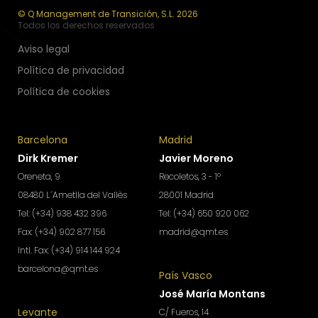
© Q Management de Transición, S.L. 2026
Todos los derechos reservados
Aviso legal
Política de privacidad
Política de cookies
Barcelona
Madrid
Dirk Kremer
Javier Moreno
Oreneta, 9
Recoletos, 3 - 1º
08480 L´Ametlla del Vallès
28001 Madrid
Tel: (+34) 938 432 396
Tel: (+34) 650 920 062
Fax: (+34) 902 877 156
madrid@qmt.es
Intl. Fax: (+34) 914 144 924
barcelona@qmt.es
País Vasco
José María Montans
Levante
C/ Fueros, 14