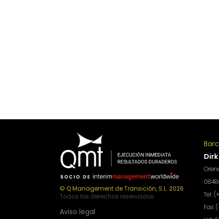
Bar
Dirk
Orene
08480
© Q Management de Transición, S.L. 2026
Tel: 
Todos los derechos reservados
Fax: 
Aviso legal