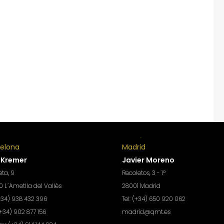
celona
Madrid
 Kremer
Javier Moreno
ta, 9
Recoletos, 3 - 1º
 L´Ametlla del Vallès
28001 Madrid
(+34) 938 432 396
Tel: (+34) 650 920 062
(+34) 902 877 156
madrid@qmt.es