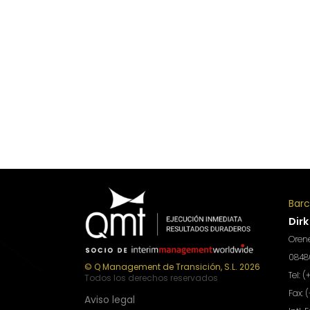
Bar
Dirk
Orene
08480
© Q Management de Transición, S.L. 2026
Tel: 
Todos los derechos reservados
Fax: 
Aviso legal