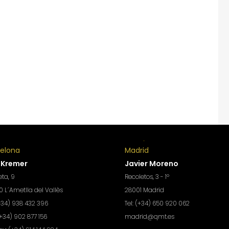
celona
Madrid
 Kremer
Javier Moreno
ta, 9
Recoletos, 3 - 1º
 L´Ametlla del Vallès
28001 Madrid
(+34) 938 432 396
Tel: (+34) 650 920 062
(+34) 902 877 156
madrid@qmt.es