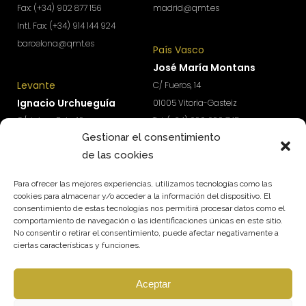
Fax: (+34) 902 877 156
madrid@qmt.es
Intl. Fax: (+34) 914 144 924
barcelona@qmt.es
País Vasco
José María Montans
Levante
C/ Fueros, 14
Ignacio Urchueguía
01005 Vitoria-Gasteiz
C/ Jaime Roig, 19
Tel: (+34) 690 690 745
Gestionar el consentimiento
46010 Valencia
paisvasco@qmt.es
de las cookies
Tel: (+34) 674 570 918
levante@qmt.es
Para ofrecer las mejores experiencias, utilizamos tecnologías como las
cookies para almacenar y/o acceder a la información del dispositivo. El
consentimiento de estas tecnologías nos permitirá procesar datos como el
¿Quieres acceder a contenidos exclusivos para
comportamiento de navegación o las identificaciones únicas en este sitio.
impulsar el crecimiento y rentabilidad de tu
No consentir o retirar el consentimiento, puede afectar negativamente a
empresa?
ciertas características y funciones.
Suscríbete a nuestra newsletter.
Aceptar
SUSCRÍBETE