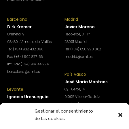
Barcelona
Madrid
Dirk Kremer
Javier Moreno
Oreneta, 9
Recoletos, 3 - 1º
08480 L´Ametlla del Vallès
28001 Madrid
Tel: (+34) 938 432 396
Tel: (+34) 650 920 062
Fax: (+34) 902 877 156
madrid@qmt.es
Intl. Fax: (+34) 914 144 924
barcelona@qmt.es
País Vasco
José María Montans
Levante
C/ Fueros, 14
Ignacio Urchueguía
01005 Vitoria-Gasteiz
C/ Jaime Roig, 19
Tel: (+34) 690 690 745
Gestionar el consentimiento
46010 Valencia
paisvasco@qmt.es
de las cookies
Tel: (+34) 674 570 918
levante@qmt.es