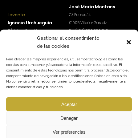
José María Montans
Levante
C/ Fueros, 14
Ignacio Urchueguía
01005 Vitoria-Gasteiz
C/ Jaime Roig, 19
Tel: (+34) 690 690 745
Gestionar el consentimiento
46010 Valencia
paisvasco@qmt.es
de las cookies
Tel: (+34) 674 570 918
levante@qmt.es
Para ofrecer las mejores experiencias, utilizamos tecnologías como las
cookies para almacenar y/o acceder a la información del dispositivo. El
consentimiento de estas tecnologías nos permitirá procesar datos como el
¿Quieres acceder a contenidos exclusivos para
comportamiento de navegación o las identificaciones únicas en este sitio.
impulsar el crecimiento y rentabilidad de tu
No consentir o retirar el consentimiento, puede afectar negativamente a
empresa?
ciertas características y funciones.
Suscríbete a nuestra newsletter.
Aceptar
SUSCRÍBETE
Síguenos
Denegar
Ver preferencias