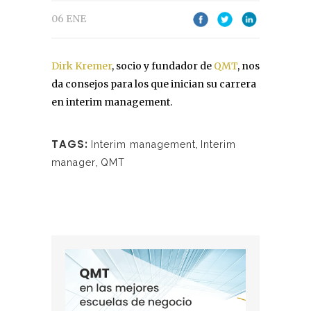
06 ENE
Dirk Kremer
, socio y fundador de
QMT
, nos
da consejos para los que inician su carrera
en interim management.
TAGS:
Interim management
,
Interim
manager
,
QMT