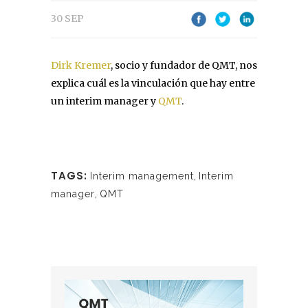
30 SEP
Dirk Kremer
, socio y fundador de QMT, nos
explica cuál es la vinculación que hay entre
un interim manager y
QMT
.
TAGS:
Interim management
,
Interim
manager
,
QMT