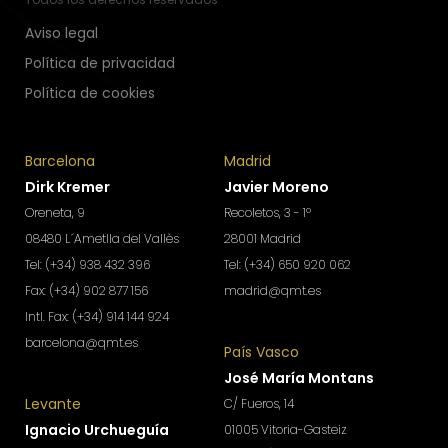
Aviso legal
Política de privacidad
Política de cookies
Barcelona
Madrid
Dirk Kremer
Javier Moreno
Oreneta, 9
Recoletos, 3 - 1º
08480 L´Ametlla del Vallès
28001 Madrid
Tel: (+34) 938 432 396
Tel: (+34) 650 920 062
Fax: (+34) 902 877 156
madrid@qmt.es
Intl. Fax: (+34) 914 144 924
barcelona@qmt.es
País Vasco
José María Montans
Levante
C/ Fueros, 14
Ignacio Urchueguía
01005 Vitoria-Gasteiz