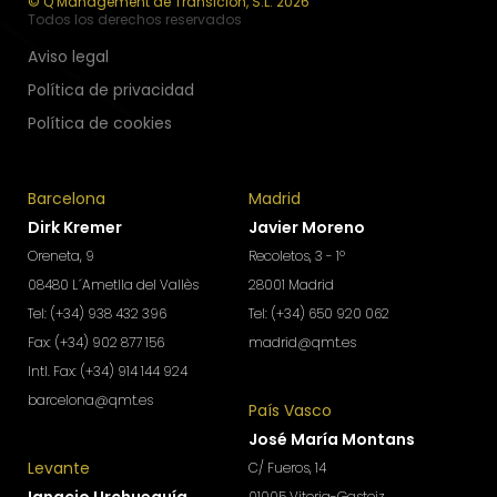
© Q Management de Transición, S.L. 2026
Todos los derechos reservados
Aviso legal
Política de privacidad
Política de cookies
Barcelona
Madrid
Dirk Kremer
Javier Moreno
Oreneta, 9
Recoletos, 3 - 1º
08480 L´Ametlla del Vallès
28001 Madrid
Tel: (+34) 938 432 396
Tel: (+34) 650 920 062
Fax: (+34) 902 877 156
madrid@qmt.es
Intl. Fax: (+34) 914 144 924
barcelona@qmt.es
País Vasco
José María Montans
Levante
C/ Fueros, 14
01005 Vitoria-Gasteiz