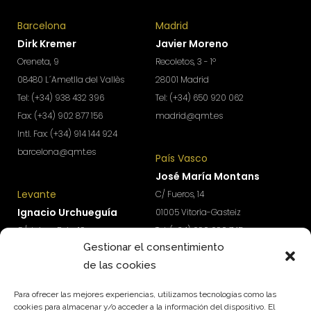
Barcelona
Madrid
Dirk Kremer
Javier Moreno
Oreneta, 9
Recoletos, 3 - 1º
08480 L´Ametlla del Vallès
28001 Madrid
Tel: (+34) 938 432 396
Tel: (+34) 650 920 062
Fax: (+34) 902 877 156
madrid@qmt.es
Intl. Fax: (+34) 914 144 924
barcelona@qmt.es
País Vasco
José María Montans
Levante
C/ Fueros, 14
Ignacio Urchueguía
01005 Vitoria-Gasteiz
C/ Jaime Roig, 19
Tel: (+34) 690 690 745
Gestionar el consentimiento
46010 Valencia
paisvasco@qmt.es
de las cookies
Tel: (+34) 674 570 918
levante@qmt.es
Para ofrecer las mejores experiencias, utilizamos tecnologías como las
cookies para almacenar y/o acceder a la información del dispositivo. El