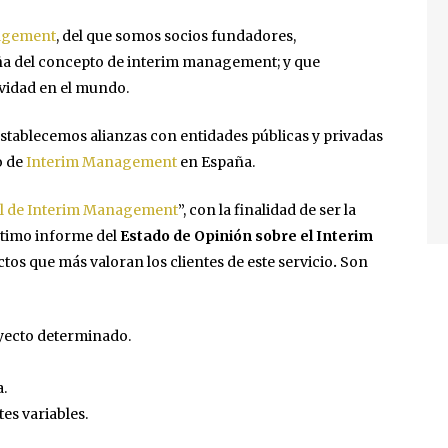
nagement
, del que somos socios fundadores,
ña del concepto de interim management; y que
ividad en el mundo.
 establecemos alianzas con entidades públicas y privadas
o de
Interim Management
en España.
ol de Interim Management
”, con la finalidad de ser la
último informe del
Estado de Opinión sobre el Interim
ctos que más valoran los clientes de este servicio
.
Son
oyecto determinado.
.
es variables.