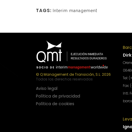
TAGS:
Interim management
Bar
Dirk
Orene
08480
© Q Management de Transición, S.L. 2026
Tel: 
Todos los derechos reservados
Fax: 
Aviso legal
Intl. 
Política de privacidad
barc
Política de cookies
Lev
Ign