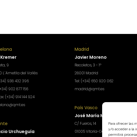
celona
Madrid
 Kremer
Javier Moreno
ta, 9
Recoletos, 3 - 1º
 L´Ametlla del Vallès
28001 Madrid
(+34) 938 432 396
Tel: (+34) 650 920 062
(+34) 902 877 156
madrid@qmt.es
Fax: (+34) 914 144 924
elona@qmt.es
País Vasco
José María Montans
ante
C/ Fueros, 14
Para ofrecer las 
y/o acceder a la 
acio Urchueguía
01005 Vitoria-Gasteiz
permitirá procesa