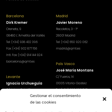
Barcelona
Madrid
Dirk Kremer
Javier Moreno
Oreneta, 9
Recoletos, 3 - 1º
08480 L´Ametlla del Vallès
28001 Madrid
Tel: (+34) 938 432 396
Tel: (+34) 650 920 062
Fax: (+34) 902 877 156
madrid@qmt.es
Intl. Fax: (+34) 914 144 924
barcelona@qmt.es
País Vasco
José María Montans
Levante
C/ Fueros, 14
Ignacio Urchueguía
01005 Vitoria-Gasteiz
C/ Jaime Roig, 19
Tel: (+34) 690 690 745
Gestionar el consentimiento
46010 Valencia
paisvasco@qmt.es
de las cookies
Tel: (+34) 674 570 918
levante@qmt.es