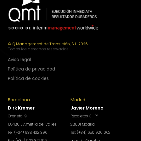
© Q Management de Transición, S.L. 2026
Todos los derechos reservados
Aviso legal
Política de privacidad
Política de cookies
Barcelona
Madrid
Dirk Kremer
Javier Moreno
Oreneta, 9
Recoletos, 3 - 1º
08480 L´Ametlla del Vallès
28001 Madrid
Tel: (+34) 938 432 396
Tel: (+34) 650 920 062
Fax: (+34) 902 877 156
madrid@qmt.es