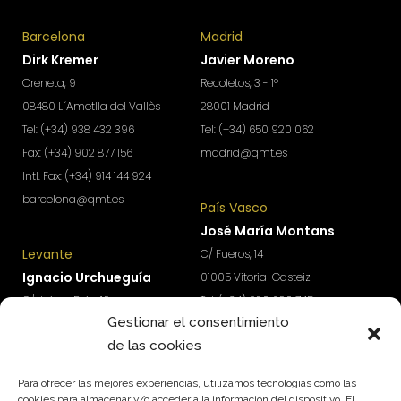
Barcelona
Madrid
Dirk Kremer
Javier Moreno
Oreneta, 9
Recoletos, 3 - 1º
08480 L´Ametlla del Vallès
28001 Madrid
Tel: (+34) 938 432 396
Tel: (+34) 650 920 062
Fax: (+34) 902 877 156
madrid@qmt.es
Intl. Fax: (+34) 914 144 924
barcelona@qmt.es
País Vasco
José María Montans
Levante
C/ Fueros, 14
Ignacio Urchueguía
01005 Vitoria-Gasteiz
C/ Jaime Roig, 19
Tel: (+34) 690 690 745
Gestionar el consentimiento
46010 Valencia
paisvasco@qmt.es
de las cookies
Tel: (+34) 674 570 918
levante@qmt.es
Para ofrecer las mejores experiencias, utilizamos tecnologías como las
cookies para almacenar y/o acceder a la información del dispositivo. El