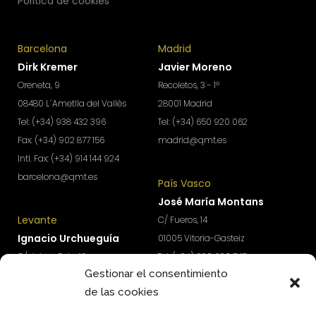
Política de cookies
Barcelona
Madrid
Dirk Kremer
Javier Moreno
Oreneta, 9
Recoletos, 3 - 1º
08480 L´Ametlla del Vallès
28001 Madrid
Tel: (+34) 938 432 396
Tel: (+34) 650 920 062
Fax: (+34) 902 877 156
madrid@qmt.es
Intl. Fax: (+34) 914 144 924
barcelona@qmt.es
País Vasco
José María Montans
Levante
C/ Fueros, 14
Ignacio Urchueguía
01005 Vitoria-Gasteiz
C/ Jaime Roig, 19
Tel: (+34) 690 690 745
Gestionar el consentimiento
46010 Valencia
paisvasco@qmt.es
de las cookies
Tel: (+34) 674 570 918
levante@qmt.es