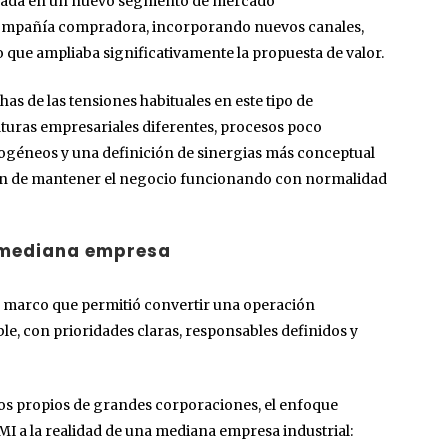
entrada en un nuevo segmento de mercado
 compañía compradora, incorporando nuevos canales,
 que ampliaba significativamente la propuesta de valor.
as de las tensiones habituales en este tipo de
turas empresariales diferentes, procesos poco
géneos y una definición de sinergias más conceptual
sión de mantener el negocio funcionando con normalidad
 mediana empresa
l marco que permitió convertir una operación
e, con prioridades claras, responsables definidos y
os propios de grandes corporaciones, el enfoque
MI a la realidad de una mediana empresa industrial: