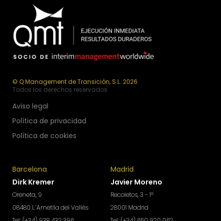
© Q Management de Transición, S.L. 2026
Todos los derechos reservados
Aviso legal
Política de privacidad
Política de cookies
Barcelona
Madrid
Dirk Kremer
Javier Moreno
Oreneta, 9
Recoletos, 3 - 1º
08480 L´Ametlla del Vallès
28001 Madrid
Tel: (+34) 938 432 396
Tel: (+34) 650 920 062