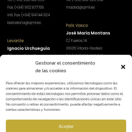
Fax: (+34) 902 877 156
madrid@qmt.es
Intl. Fax: (+34) 914 144 924
barcelona@qmt.es
País Vasco
José María Montans
Levante
C/ Fueros, 14
Ignacio Urchueguía
01005 Vitoria-Gasteiz
C/ Jaime Roig, 19
Tel: (+34) 690 690 745
Gestionar el consentimiento
46010 Valencia
paisvasco@qmt.es
de las cookies
Tel: (+34) 674 570 918
levante@qmt.es
Para ofrecer las mejores experiencias, utilizamos tecnologías como las
cookies para almacenar y/o acceder a la información del dispositivo. El
consentimiento de estas tecnologías nos permitirá procesar datos como el
¿Quieres acceder a contenidos exclusivos para
comportamiento de navegación o las identificaciones únicas en este sitio.
impulsar el crecimiento y rentabilidad de tu
No consentir o retirar el consentimiento, puede afectar negativamente a
empresa?
ciertas características y funciones.
Suscríbete a nuestra newsletter.
Aceptar
SUSCRÍBETE