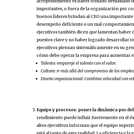
arrepentimiento es haber tomado demasiado ti
importantes, o fuera de la organización por com
buenos líderes brindan al CEO una importante 
desempeño deficiente o un mal comportamiento
ejecutivos también dicen que lamentan haber
puestos clave y no haber logrado desarrollar to
ejecutivos piensan sistemáticamente en su ge
cómo debe operar la empresa para aumentar el
Talento: empareje el talento con el valor.
Cultura: ir más allá del compromiso de los emple
Diseño organizacional: Combina velocidad con est
Equipo y procesos: poner la dinámica por de
rendimiento puede influir fuertemente en el éx
altos ejecutivos informan que el equipo super
está al tanto de esta realidad. La eficiencia y l