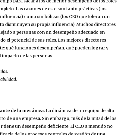
empo para sacar a los de menor desempeño de los roles
pleto. Las razones de esto son tanto prácticas (los
influencia) como simbólicas (los CEO que toleran un
 disminuyen su propia influencia). Muchos directores
 dejado a personas con un desempeño adecuado en
do el potencial de sus roles. Los mejores directores
nte: qué funciones desempeñan, qué pueden lograr y
 impacto de las personas.
ados.
abilidad.
lante de la mecánica.
La dinámica de un equipo de alto
ito de una empresa. Sin embargo, más de la mitad de los
ior tiene un desempeño deficiente. El CEO a menudo no
a eficacia de los procesos centrales de gestión de una