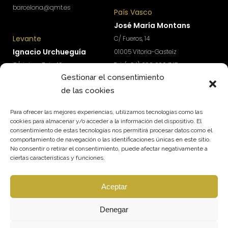
barcelona@qmt.es
País Vasco
José María Montans
Levante
C/ Fueros, 14
Ignacio Urchueguía
01005 Vitoria-Gasteiz
C/ Jaime Roig, 19
Tel: (+34) 690 690 745
Gestionar el consentimiento
46010 Valencia
paisvasco@qmt.es
de las cookies
Tel: (+34) 674 570 918
levante@qmt.es
Para ofrecer las mejores experiencias, utilizamos tecnologías como las
cookies para almacenar y/o acceder a la información del dispositivo. El
consentimiento de estas tecnologías nos permitirá procesar datos como el
¿Quieres acceder a contenidos exclusivos para
comportamiento de navegación o las identificaciones únicas en este sitio.
impulsar el crecimiento y rentabilidad de tu
No consentir o retirar el consentimiento, puede afectar negativamente a
empresa?
ciertas características y funciones.
Suscríbete a nuestra newsletter.
Aceptar
SUSCRÍBETE
Síguenos
Denegar