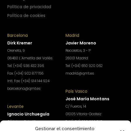
Política de privacidad
Política de cookies
Barcelona
Madrid
Dirk Kremer
Javier Moreno
Oreneta, 9
Recoletos, 3 - 1º
08480 L´Ametlla del Vallès
28001 Madrid
Tel: (+34) 938 432 396
Tel: (+34) 650 920 062
Fax: (+34) 902 877 156
madrid@qmt.es
Intl. Fax: (+34) 914 144 924
barcelona@qmt.es
País Vasco
José María Montans
Levante
C/ Fueros, 14
Ignacio Urchueguía
01005 Vitoria-Gasteiz
C/ Jaime Roig, 19
Tel: (+34) 690 690 745
Gestionar el consentimiento
46010 Valencia
paisvasco@qmt.es