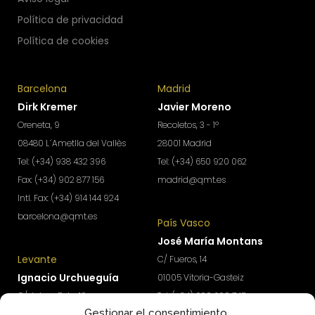
Política de privacidad
Política de cookies
Barcelona
Madrid
Dirk Kremer
Javier Moreno
Oreneta, 9
Recoletos, 3 - 1º
08480 L´Ametlla del Vallès
28001 Madrid
Tel: (+34) 938 432 396
Tel: (+34) 650 920 062
Fax: (+34) 902 877 156
madrid@qmt.es
Intl. Fax: (+34) 914 144 924
barcelona@qmt.es
País Vasco
José María Montans
Levante
C/ Fueros, 14
Ignacio Urchueguía
01005 Vitoria-Gasteiz
C/ Jaime Roig, 19
Tel: (+34) 690 690 745
Gestionar el consentimiento
46010 Valencia
paisvasco@qmt.es