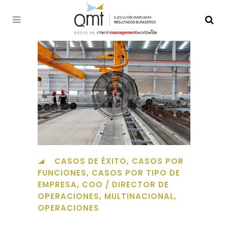
CASOS DE ÉXITO
,
CASOS POR
FUNCIONES
,
CASOS POR TIPO DE
EMPRESA
,
COO / DIRECTOR DE
OPERACIONES
,
MULTINACIONAL
,
OPERACIONES