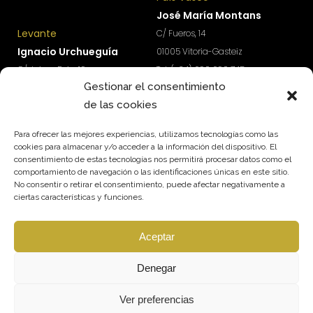
José María Montans
Levante
C/ Fueros, 14
Ignacio Urchueguía
01005 Vitoria-Gasteiz
C/ Jaime Roig, 19
Tel: (+34) 690 690 745
Gestionar el consentimiento
46010 Valencia
paisvasco@qmt.es
de las cookies
Tel: (+34) 674 570 918
levante@qmt.es
Para ofrecer las mejores experiencias, utilizamos tecnologías como las
cookies para almacenar y/o acceder a la información del dispositivo. El
consentimiento de estas tecnologías nos permitirá procesar datos como el
¿Quieres acceder a contenidos exclusivos para
comportamiento de navegación o las identificaciones únicas en este sitio.
impulsar el crecimiento y rentabilidad de tu
No consentir o retirar el consentimiento, puede afectar negativamente a
empresa?
ciertas características y funciones.
Suscríbete a nuestra newsletter.
Aceptar
SUSCRÍBETE
Síguenos
Denegar
Ver preferencias