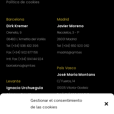
Política de cookies
Barcelona
Madrid
Dirk Kremer
Javier Moreno
Oreneta, 9
Recoletos, 3 - 1º
08480 L´Ametlla del Vallès
28001 Madrid
Tel: (+34) 938 432 396
Tel: (+34) 650 920 062
Fax: (+34) 902 877 156
madrid@qmt.es
Intl. Fax: (+34) 914 144 924
barcelona@qmt.es
País Vasco
José María Montans
Levante
C/ Fueros, 14
Ignacio Urchueguía
01005 Vitoria-Gasteiz
C/ Jaime Roig, 19
Tel: (+34) 690 690 745
Gestionar el consentimiento
46010 Valencia
paisvasco@qmt.es
de las cookies
Tel: (+34) 674 570 918