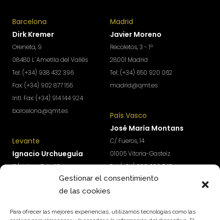
Barcelona
Madrid
Dirk Kremer
Javier Moreno
Oreneta, 9
Recoletos, 3 - 1º
08480 L´Ametlla del Vallès
28001 Madrid
Tel: (+34) 938 432 396
Tel: (+34) 650 920 062
Fax: (+34) 902 877 156
madrid@qmt.es
Intl. Fax: (+34) 914 144 924
barcelona@qmt.es
País Vasco
José María Montans
Levante
C/ Fueros, 14
Ignacio Urchueguía
01005 Vitoria-Gasteiz
C/ Jaime Roig, 19
Tel: (+34) 690 690 745
Gestionar el consentimiento
46010 Valencia
paisvasco@qmt.es
de las cookies
Tel: (+34) 674 570 918
levante@qmt.es
Para ofrecer las mejores experiencias, utilizamos tecnologías como las