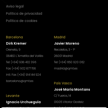
Aviso legal
Política de privacidad
Política de cookies
Barcelona
Madrid
Dirk Kremer
Javier Moreno
Oreneta, 9
Recoletos, 3 - 1º
08480 L´Ametlla del Vallès
28001 Madrid
Tel: (+34) 938 432 396
Tel: (+34) 650 920 062
Fax: (+34) 902 877 156
madrid@qmt.es
Intl. Fax: (+34) 914 144 924
barcelona@qmt.es
País Vasco
José María Montans
Levante
C/ Fueros, 14
Ignacio Urchueguía
01005 Vitoria-Gasteiz