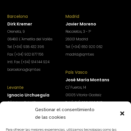
Barcelona
Madrid
Dirk Kremer
Javier Moreno
Oreneta, 9
Recoletos, 3 - 1º
08480 L´Ametlla del Vallès
28001 Madrid
Tel: (+34) 938 432 396
Tel: (+34) 650 920 062
Fax: (+34) 902 877 156
madrid@qmt.es
Intl. Fax: (+34) 914 144 924
barcelona@qmt.es
País Vasco
José María Montans
Levante
C/ Fueros, 14
Ignacio Urchueguía
01005 Vitoria-Gasteiz
C/ Jaime Roig, 19
Tel: (+34) 690 690 745
Gestionar el consentimiento
46010 Valencia
paisvasco@qmt.es
de las cookies
Tel: (+34) 674 570 918
levante@qmt.es
Para ofrecer las mejores experiencias, utilizamos tecnologías como las