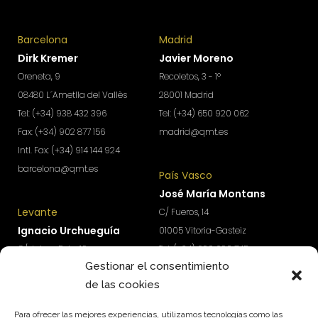
Barcelona
Madrid
Dirk Kremer
Javier Moreno
Oreneta, 9
Recoletos, 3 - 1º
08480 L´Ametlla del Vallès
28001 Madrid
Tel: (+34) 938 432 396
Tel: (+34) 650 920 062
Fax: (+34) 902 877 156
madrid@qmt.es
Intl. Fax: (+34) 914 144 924
barcelona@qmt.es
País Vasco
José María Montans
Levante
C/ Fueros, 14
Ignacio Urchueguía
01005 Vitoria-Gasteiz
C/ Jaime Roig, 19
Tel: (+34) 690 690 745
Gestionar el consentimiento
46010 Valencia
paisvasco@qmt.es
de las cookies
Tel: (+34) 674 570 918
levante@qmt.es
Para ofrecer las mejores experiencias, utilizamos tecnologías como las