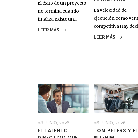
El éxito de un proyecto
La velocidad de
no termina cuando
ejecución como vent
finaliza Existe un...
competitiva Hay decis
LEER MÁS
LEER MÁS
08 JUNIO, 2026
06 JUNIO, 2026
EL TALENTO
TOM PETERS Y EL
DIRECTIVO QUE
INTERIM