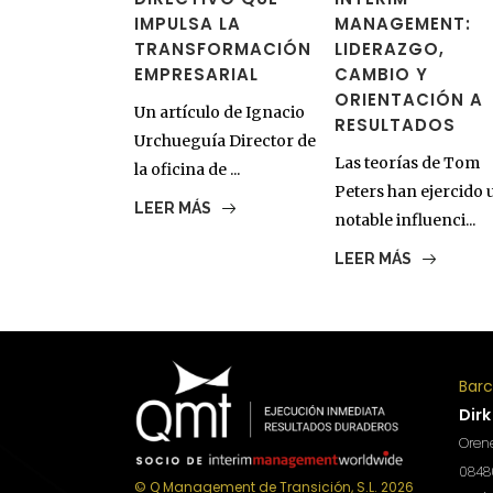
IMPULSA LA
MANAGEMENT:
TRANSFORMACIÓN
LIDERAZGO,
EMPRESARIAL
CAMBIO Y
ORIENTACIÓN A
Un artículo de Ignacio
RESULTADOS
Urchueguía Director de
Las teorías de Tom
la oficina de ...
Peters han ejercido 
LEER MÁS
notable influenci...
LEER MÁS
Bar
Dirk
Orene
08480
© Q Management de Transición, S.L. 2026