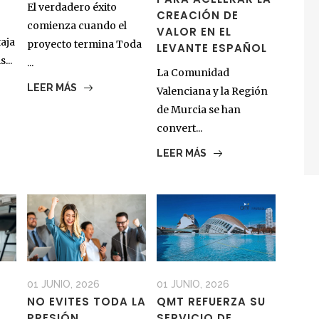
El verdadero éxito
CREACIÓN DE
comienza cuando el
VALOR EN EL
aja
proyecto termina Toda
LEVANTE ESPAÑOL
...
...
La Comunidad
LEER MÁS
Valenciana y la Región
de Murcia se han
convert...
LEER MÁS
01 JUNIO, 2026
01 JUNIO, 2026
NO EVITES TODA LA
QMT REFUERZA SU
PRESIÓN
SERVICIO DE