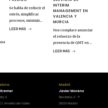
INTERIM
Se habla de reducir el
MANAGEMENT EN
estrés, simplificar
VALENCIA Y
procesos, minimiz...
MURCIA
LEER MÁS
Nos complace anunciar
el refuerzo de la
una
presencia de QMT en ...
LEER MÁS
celona
Madrid
 Kremer
Javier Moreno
ta, 9
Recoletos, 3 - 1º
 L´Ametlla del Vallès
28001 Madrid