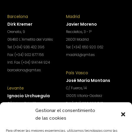
Barcelona
Madrid
Dirk Kremer
Javier Moreno
Oreneta, 9
Recoletos, 3 - 1º
08480 L´Ametlla del Vallès
28001 Madrid
Tel: (+34) 938 432 396
Tel: (+34) 650 920 062
Fax: (+34) 902 877 156
madrid@qmt.es
Intl. Fax: (+34) 914 144 924
barcelona@qmt.es
País Vasco
José María Montans
Levante
C/ Fueros, 14
Ignacio Urchueguía
01005 Vitoria-Gasteiz
C/ Jaime Roig, 19
Tel: (+34) 690 690 745
Gestionar el consentimiento
46010 Valencia
paisvasco@qmt.es
de las cookies
Tel: (+34) 674 570 918
levante@qmt.es
Para ofrecer las mejores experiencias, utilizamos tecnologías como las