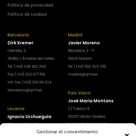
Política de privacidad
Política de cookies
Barcelona
Madrid
Dirk Kremer
Javier Moreno
Oreneta, 9
Recoletos, 3 - 1º
08480 L´Ametlla del Vallès
28001 Madrid
Tel: (+34) 938 432 396
Tel: (+34) 650 920 062
Fax: (+34) 902 877 156
madrid@qmt.es
Intl. Fax: (+34) 914 144 924
barcelona@qmt.es
País Vasco
José María Montans
Levante
C/ Fueros, 14
Ignacio Urchueguía
01005 Vitoria-Gasteiz
C/ Jaime Roig, 19
Tel: (+34) 690 690 745
Gestionar el consentimiento
46010 Valencia
paisvasco@qmt.es