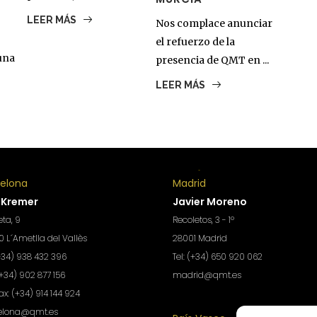
LEER MÁS
Nos complace anunciar
el refuerzo de la
una
presencia de QMT en ...
LEER MÁS
celona
Madrid
 Kremer
Javier Moreno
ta, 9
Recoletos, 3 - 1º
 L´Ametlla del Vallès
28001 Madrid
(+34) 938 432 396
Tel: (+34) 650 920 062
(+34) 902 877 156
madrid@qmt.es
Fax: (+34) 914 144 924
elona@qmt.es