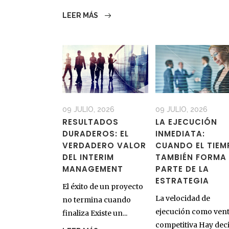
LEER MÁS
09 JULIO, 2026
09 JULIO, 2026
RESULTADOS
LA EJECUCIÓN
DURADEROS: EL
INMEDIATA:
VERDADERO VALOR
CUANDO EL TIE
DEL INTERIM
TAMBIÉN FORMA
MANAGEMENT
PARTE DE LA
ESTRATEGIA
El éxito de un proyecto
La velocidad de
no termina cuando
ejecución como vent
finaliza Existe un...
competitiva Hay decis