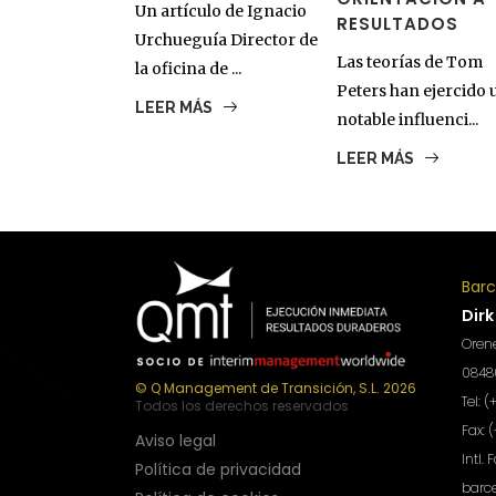
Un artículo de Ignacio
RESULTADOS
Urchueguía Director de
Las teorías de Tom
la oficina de ...
Peters han ejercido 
LEER MÁS
notable influenci...
LEER MÁS
Bar
Dirk
Orene
08480
© Q Management de Transición, S.L. 2026
Tel: 
Todos los derechos reservados
Fax: 
Aviso legal
Intl. 
Política de privacidad
barc