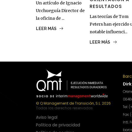
Un artículo de Ignacio
RESULTADOS
Urchueguía Director de
Las teorías de Tom
la oficina de ...
Peters han ejercido 
LEER MÁS
notable influenci...
LEER MÁS
Bar
Dirk
Orene
08480
© Q Management de Transición, S.L. 2026
Tel: 
Todos los derechos reservados
Fax: 
Aviso legal
Intl. 
Política de privacidad
barc