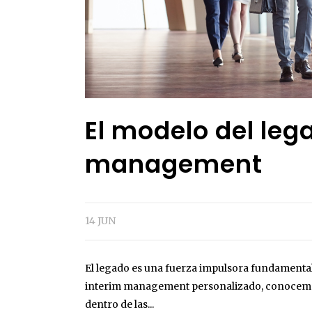
El modelo del leg
management
14 JUN
El legado es una fuerza impulsora fundamenta
interim management personalizado, conocemos 
dentro de las...