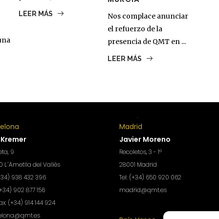
LEER MÁS
Nos complace anunciar
el refuerzo de la
una
presencia de QMT en ...
LEER MÁS
celona
Madrid
 Kremer
Javier Moreno
ta, 9
Recoletos, 3 - 1º
 L´Ametlla del Vallès
28001 Madrid
(+34) 938 432 396
Tel: (+34) 650 920 062
(+34) 902 877 156
madrid@qmt.es
Fax: (+34) 914 144 924
elona@qmt.es