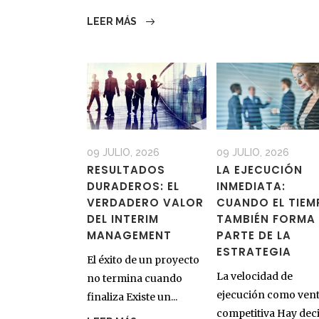
LEER MÁS
09 JULIO, 2026
09 JULIO, 2026
RESULTADOS
LA EJECUCIÓN
DURADEROS: EL
INMEDIATA:
VERDADERO VALOR
CUANDO EL TIE
DEL INTERIM
TAMBIÉN FORMA
MANAGEMENT
PARTE DE LA
ESTRATEGIA
El éxito de un proyecto
La velocidad de
no termina cuando
ejecución como vent
finaliza Existe un...
competitiva Hay decis