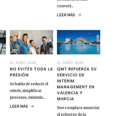
convert...
LEER MÁS
01 JUNIO, 2026
01 JUNIO, 2026
NO EVITES TODA LA
QMT REFUERZA SU
PRESIÓN
SERVICIO DE
INTERIM
Se habla de reducir el
MANAGEMENT EN
estrés, simplificar
VALENCIA Y
procesos, minimiz...
MURCIA
LEER MÁS
Nos complace anunciar
el refuerzo de la