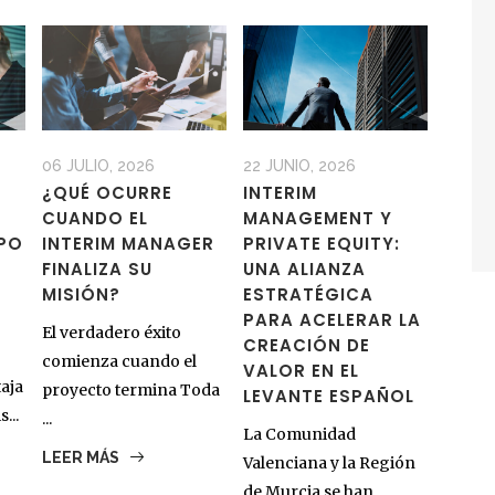
06 JULIO, 2026
22 JUNIO, 2026
¿QUÉ OCURRE
INTERIM
CUANDO EL
MANAGEMENT Y
MPO
INTERIM MANAGER
PRIVATE EQUITY:
FINALIZA SU
UNA ALIANZA
MISIÓN?
ESTRATÉGICA
PARA ACELERAR LA
El verdadero éxito
CREACIÓN DE
comienza cuando el
VALOR EN EL
aja
proyecto termina Toda
LEVANTE ESPAÑOL
...
...
La Comunidad
LEER MÁS
Valenciana y la Región
de Murcia se han