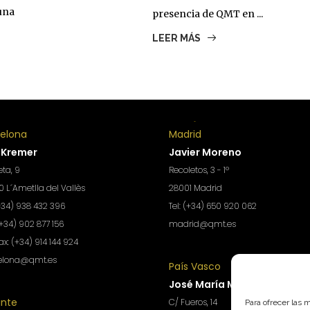
una
presencia de QMT en ...
LEER MÁS
celona
Madrid
 Kremer
Javier Moreno
ta, 9
Recoletos, 3 - 1º
 L´Ametlla del Vallès
28001 Madrid
(+34) 938 432 396
Tel: (+34) 650 920 062
(+34) 902 877 156
madrid@qmt.es
Fax: (+34) 914 144 924
elona@qmt.es
País Vasco
José María Montans
ante
C/ Fueros, 14
Para ofrecer las 