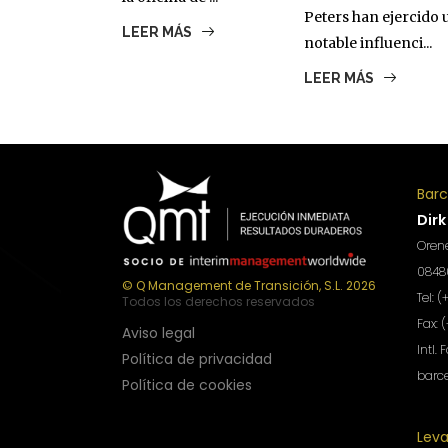
Peters han ejercido 
LEER MÁS
notable influenci...
LEER MÁS
Bar
Dirk
Orene
08480
© Q Management de Transición, S.L. 2026
Tel: 
Todos los derechos reservados
Fax: 
Aviso legal
Intl. 
Política de privacidad
barc
Política de cookies
Lev