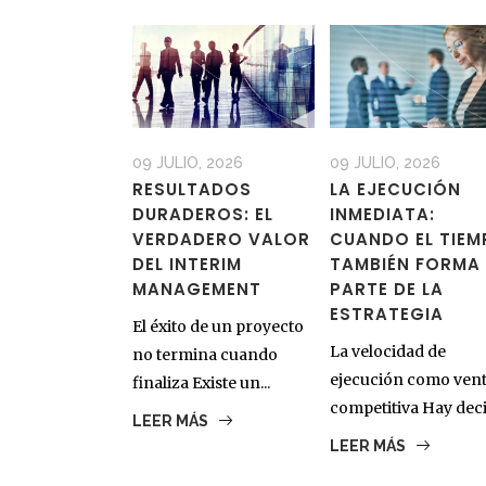
09 JULIO, 2026
09 JULIO, 2026
RESULTADOS
LA EJECUCIÓN
DURADEROS: EL
INMEDIATA:
VERDADERO VALOR
CUANDO EL TIE
DEL INTERIM
TAMBIÉN FORMA
MANAGEMENT
PARTE DE LA
ESTRATEGIA
El éxito de un proyecto
La velocidad de
no termina cuando
ejecución como vent
finaliza Existe un...
competitiva Hay decis
LEER MÁS
LEER MÁS