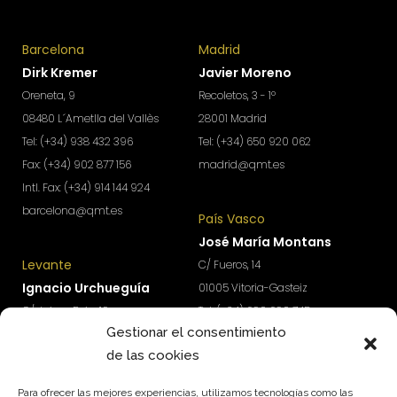
Barcelona
Madrid
Dirk Kremer
Javier Moreno
Oreneta, 9
Recoletos, 3 - 1º
08480 L´Ametlla del Vallès
28001 Madrid
Tel: (+34) 938 432 396
Tel: (+34) 650 920 062
Fax: (+34) 902 877 156
madrid@qmt.es
Intl. Fax: (+34) 914 144 924
barcelona@qmt.es
País Vasco
José María Montans
Levante
C/ Fueros, 14
Ignacio Urchueguía
01005 Vitoria-Gasteiz
C/ Jaime Roig, 19
Tel: (+34) 690 690 745
Gestionar el consentimiento
46010 Valencia
paisvasco@qmt.es
de las cookies
Tel: (+34) 674 570 918
levante@qmt.es
Para ofrecer las mejores experiencias, utilizamos tecnologías como las