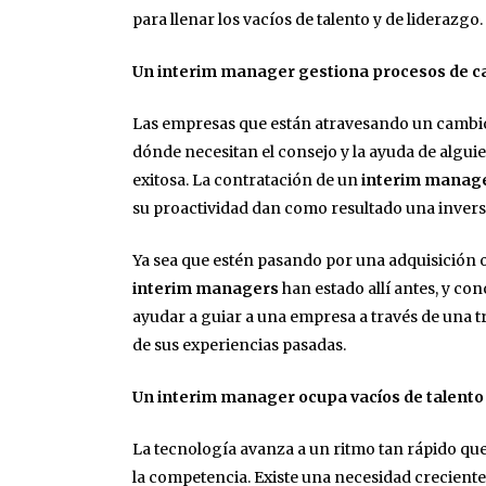
para llenar los vacíos de talento y de liderazg
Un interim manager gestiona procesos de 
Las empresas que están atravesando un cambio 
dónde necesitan el consejo y la ayuda de algui
exitosa. La contratación de un
interim manag
su proactividad dan como resultado una invers
Ya sea que estén pasando por una adquisición 
interim managers
han estado allí antes, y con
ayudar a guiar a una empresa a través de una t
de sus experiencias pasadas.
Un interim manager ocupa vacíos de talento
La tecnología avanza a un ritmo tan rápido qu
la competencia. Existe una necesidad creciente