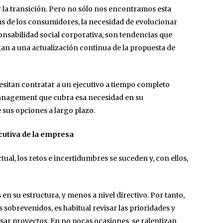
 la transición. Pero no sólo nos encontramos esta
as de los consumidores, la necesidad de evolucionar
onsabilidad social corporativa, son tendencias que
n a una actualización continua de la propuesta de
sitan contratar a un ejecutivo a tiempo completo
nagement que cubra esa necesidad en su
sus opciones a largo plazo.
cutiva de la empresa
al, los retos e incertidumbres se suceden y, con ellos,
 su estructura, y menos a nivel directivo. Por tanto,
sobrevenidos, es habitual revisar las prioridades y
asar proyectos. En no pocas ocasiones, se ralentizan