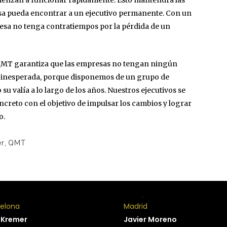
ienzan a funcionar rápidamente. Esto mantendrá las
sa pueda encontrar a un ejecutivo permanente. Con un
esa no tenga contratiempos por la pérdida de un
MT garantiza que las empresas no tengan ningún
ra inesperada, porque disponemos de un grupo de
u valía a lo largo de los años. Nuestros ejecutivos se
creto con el objetivo de impulsar los cambios y lograr
o.
er
,
QMT
celona
Madrid
 Kremer
Javier Moreno