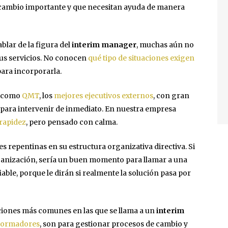
 cambio importante y que necesitan ayuda de manera
lar de la figura del
interim manager
, muchas aún no
us servicios. No conocen
qué tipo de situaciones exigen
ara incorporarla.
, como
QMT
, los
mejores ejecutivos externos
, con gran
s para intervenir de inmediato. En nuestra empresa
rapidez
, pero pensado con calma.
repentinas en su estructura organizativa directiva. Si
ganización, sería un buen momento para llamar a una
le, porque le dirán si realmente la solución pasa por
ciones más comunes en las que se llama a un
interim
sformadores
, son para gestionar procesos de cambio y