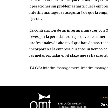
Ellos intervienen en cualquier momento y com
operaciones sin problemas hasta que la empre
interim manager
se asegurará de que la empr
ejecutivo.
La contratación de un
interim manager
con Q
revés por la pérdida de un ejecutivo de mane
profesionales de alto nivel que han demostrado s
incorporan a la empresa durante un tiempo con
las metas pactadas en el plazo que se ha previst
TAGS:
Interim management
,
Interim manag
Bar
Dirk