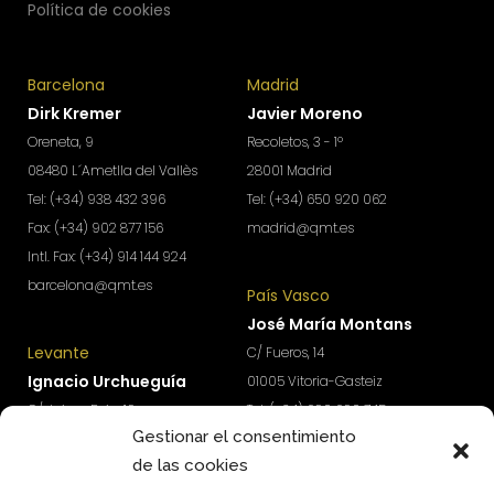
Política de cookies
Barcelona
Madrid
Dirk Kremer
Javier Moreno
Oreneta, 9
Recoletos, 3 - 1º
08480 L´Ametlla del Vallès
28001 Madrid
Tel: (+34) 938 432 396
Tel: (+34) 650 920 062
Fax: (+34) 902 877 156
madrid@qmt.es
Intl. Fax: (+34) 914 144 924
barcelona@qmt.es
País Vasco
José María Montans
Levante
C/ Fueros, 14
Ignacio Urchueguía
01005 Vitoria-Gasteiz
C/ Jaime Roig, 19
Tel: (+34) 690 690 745
Gestionar el consentimiento
46010 Valencia
paisvasco@qmt.es
de las cookies
Tel: (+34) 674 570 918