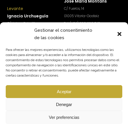
José María Montans
Levante
C/ Fueros, 14
Ignacio Urchueguía
01005 Vitoria-Gasteiz
C/ Jaime Roig, 19
Tel: (+34) 690 690 745
Gestionar el consentimiento
46010 Valencia
paisvasco@qmt.es
de las cookies
Tel: (+34) 674 570 918
levante@qmt.es
Para ofrecer las mejores experiencias, utilizamos tecnologías como las
cookies para almacenar y/o acceder a la información del dispositivo. El
consentimiento de estas tecnologías nos permitirá procesar datos como el
¿Quieres acceder a contenidos exclusivos para
comportamiento de navegación o las identificaciones únicas en este sitio.
impulsar el crecimiento y rentabilidad de tu
No consentir o retirar el consentimiento, puede afectar negativamente a
empresa?
ciertas características y funciones.
Suscríbete a nuestra newsletter.
Aceptar
SUSCRÍBETE
Síguenos
Denegar
Ver preferencias