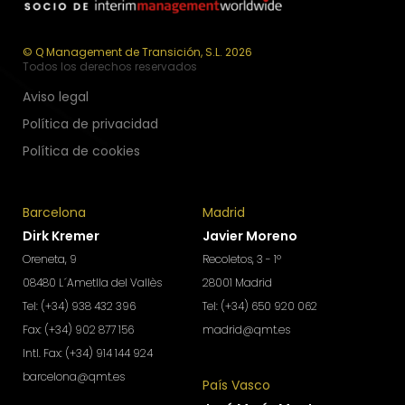
© Q Management de Transición, S.L. 2026
Todos los derechos reservados
Aviso legal
Política de privacidad
Política de cookies
Barcelona
Madrid
Dirk Kremer
Javier Moreno
Oreneta, 9
Recoletos, 3 - 1º
08480 L´Ametlla del Vallès
28001 Madrid
Tel: (+34) 938 432 396
Tel: (+34) 650 920 062
Fax: (+34) 902 877 156
madrid@qmt.es
Intl. Fax: (+34) 914 144 924
barcelona@qmt.es
País Vasco