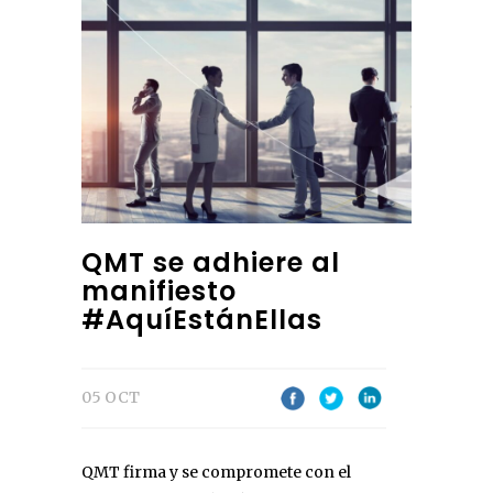
QMT se adhiere al
manifiesto
#AquíEstánEllas
05 OCT
QMT firma y se compromete con el