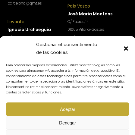
barcelona@qmt.es
País Vasco
José María Montans
Levante
C/ Fueros, 14
Ignacio Urchueguía
01005 Vitoria-Gasteiz
C/ Jaime Roig, 19
Tel: (+34) 690 690 745
Gestionar el consentimiento
46010 Valencia
paisvasco@qmt.es
de las cookies
Tel: (+34) 674 570 918
levante@qmt.es
Para ofrecer las mejores experiencias, utilizamos tecnologías como las
cookies para almacenar y/o acceder a la información del dispositivo. El
consentimiento de estas tecnologías nos permitirá procesar datos como el
¿Quieres acceder a contenidos exclusivos para
comportamiento de navegación o las identificaciones únicas en este sitio.
impulsar el crecimiento y rentabilidad de tu
No consentir o retirar el consentimiento, puede afectar negativamente a
empresa?
ciertas características y funciones.
Suscríbete a nuestra newsletter.
Aceptar
SUSCRÍBETE
Síguenos
Denegar