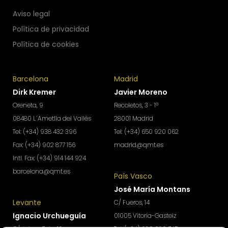
Aviso legal
Política de privacidad
Política de cookies
Barcelona
Madrid
Dirk Kremer
Javier Moreno
Oreneta, 9
Recoletos, 3 - 1º
08480 L´Ametlla del Vallès
28001 Madrid
Tel: (+34) 938 432 396
Tel: (+34) 650 920 062
Fax: (+34) 902 877 156
madrid@qmt.es
Intl. Fax: (+34) 914 144 924
barcelona@qmt.es
País Vasco
José María Montans
Levante
C/ Fueros, 14
Ignacio Urchueguía
01005 Vitoria-Gasteiz