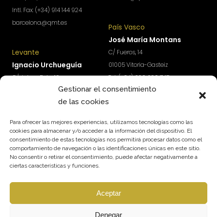
Intl. Fax: (+34) 914 144 924
barcelona@qmt.es
País Vasco
José María Montans
Levante
C/ Fueros, 14
Ignacio Urchueguía
01005 Vitoria-Gasteiz
C/ Jaime Roig, 19
Tel: (+34) 690 690 745
Gestionar el consentimiento
46010 Valencia
paisvasco@qmt.es
de las cookies
Tel: (+34) 674 570 918
levante@qmt.es
Para ofrecer las mejores experiencias, utilizamos tecnologías como las
cookies para almacenar y/o acceder a la información del dispositivo. El
consentimiento de estas tecnologías nos permitirá procesar datos como el
¿Quieres acceder a contenidos exclusivos para
comportamiento de navegación o las identificaciones únicas en este sitio.
impulsar el crecimiento y rentabilidad de tu
No consentir o retirar el consentimiento, puede afectar negativamente a
empresa?
ciertas características y funciones.
Suscríbete a nuestra newsletter.
Aceptar
SUSCRÍBETE
Síguenos
Denegar