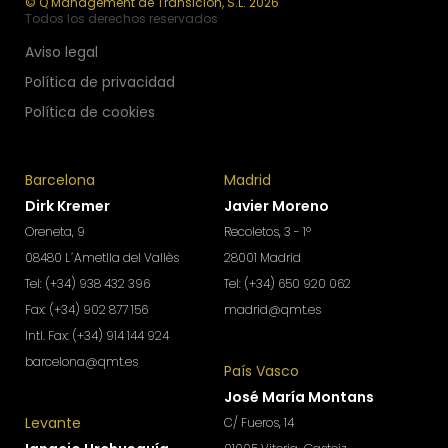
© Q Management de Transición, S.L. 2026
Todos los derechos reservados
Aviso legal
Política de privacidad
Política de cookies
Barcelona
Madrid
Dirk Kremer
Javier Moreno
Oreneta, 9
Recoletos, 3 - 1º
08480 L´Ametlla del Vallès
28001 Madrid
Tel: (+34) 938 432 396
Tel: (+34) 650 920 062
Fax: (+34) 902 877 156
madrid@qmt.es
Intl. Fax: (+34) 914 144 924
barcelona@qmt.es
País Vasco
José María Montans
Levante
C/ Fueros, 14